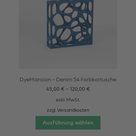
DyeMansion – Denim 54 Farbkartusche
45,00
€
–
120,00
€
exkl. MwSt.
zzgl.
Versandkosten
Dieses
Ausführung wählen
Produkt
weist