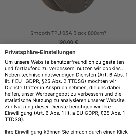
Smooth TPU 95A Black 800cm³
190,00
€
exkl. 19 % MwSt.
zzgl.
Versandkosten
In den Warenkorb
Unser Angebot gilt ausschließlich für