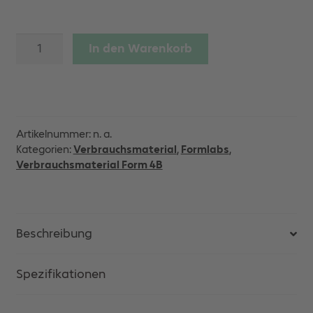
Biomed
In den Warenkorb
Elastic
50A
Resin
Menge
Artikelnummer:
n. a.
Kategorien:
Verbrauchsmaterial
,
Formlabs
,
Verbrauchsmaterial Form 4B
Beschreibung
Spezifikationen