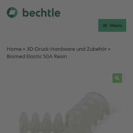
Skip
Skip
to
to
Menu
navigation
content
Expan
Hardware
child
Home
»
3D-Druck-Hardware und Zubehör
»
menu
Biomed Elastic 50A Resin
Expan
Verbrauchsmaterial
child
menu
Workshops
Ersatzteile & Service