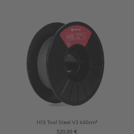
mehrere
Varianten
auf.
Die
Optionen
können
auf
der
Produktseite
gewählt
werden
H13 Tool Steel V2 400cm³
520,00
€