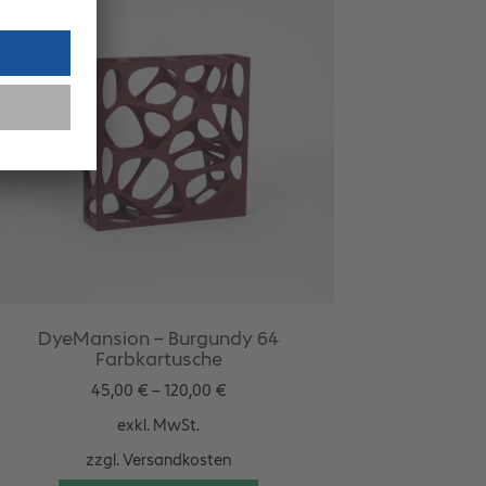
DyeMansion – Burgundy 64
Farbkartusche
45,00
€
–
120,00
€
exkl. MwSt.
zzgl.
Versandkosten