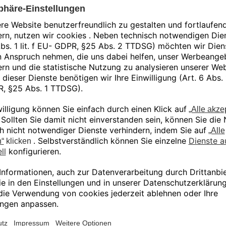
Thermoplast mit hervorragender Hitzebeständi
chemischer Beständigkeit.
Onyx dient als thermoplastische Matrix für die
allein gedruckt oder mit einer durchgehenden F
Festigkeit zu erreichen, die mit der von Aluminiu
Verwende Onyx für alles, von Werkzeugen und V
Endverbrauchsteilen!
Ähnliche Produkte