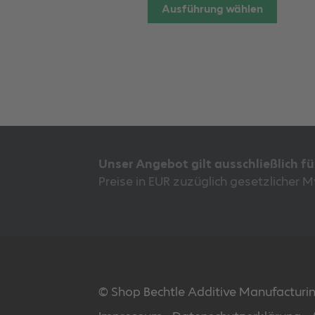
Dieses
Ausführung wählen
Produkt
weist
mehrer
Variant
auf.
Die
Option
können
auf
der
Unser Angebot gilt ausschließlich f
Produkt
Preise in EUR zuzüglich gesetzlicher 
gewähl
werden
© Shop Bechtle Additive Manufactur