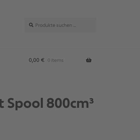
Suchen
Suchen
nach:
0,00
€
0 items
t Spool 800cm³