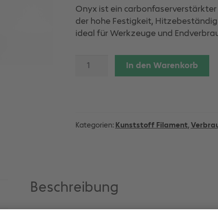
Onyx ist ein carbonfaserverstärkte
der hohe Festigkeit, Hitzebeständig
ideal für Werkzeuge und Endverbrau
Onyx
In den Warenkorb
Filament
Spool
800cm³
Menge
Kategorien:
Kunststoff Filament
,
Verbra
Beschreibung
Onyx ist Nylon, gemischt mit Stücken aus Carbo