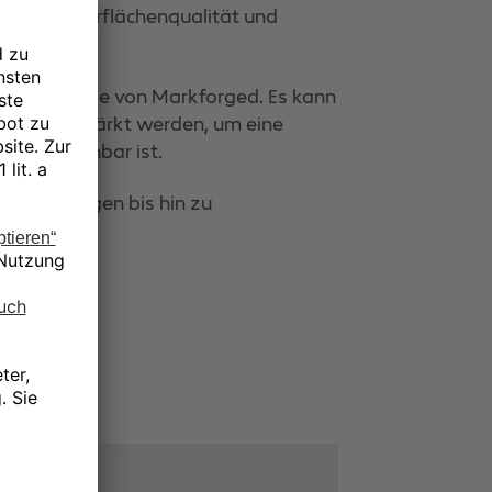
gkeit, Oberflächenqualität und
 Verbundteile von Markforged. Es kann
asern verstärkt werden, um eine
m vergleichbar ist.
orrichtungen bis hin zu