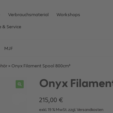
e
Verbrauchsmaterial
Workshops
e & Service
MJF
ehör
»
Onyx Filament Spool 800cm³
Onyx Filamen
215,00
€
exkl. 19 % MwSt.
zzgl.
Versandkosten