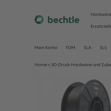
Hardwar
Skip
Skip
Ersatzteil
to
to
navigation
content
Mein Konto
FDM
SLA
SLS
Home
»
3D-Druck-Hardware und Zub