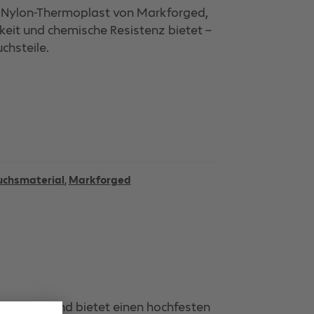
r Nylon-Thermoplast von Markforged,
keit und chemische Resistenz bietet –
chsteile.
uchsmaterial
,
Markforged
nfasern, und bietet einen hochfesten