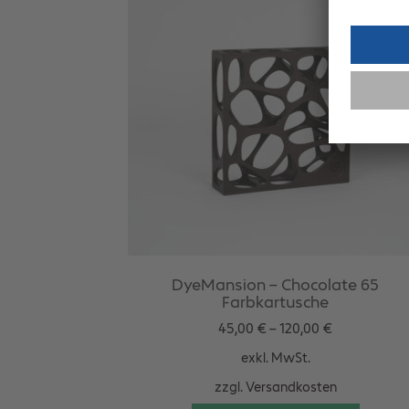
DyeMansion – Chocolate 65
Farbkartusche
45,00
€
–
120,00
€
exkl. MwSt.
zzgl.
Versandkosten