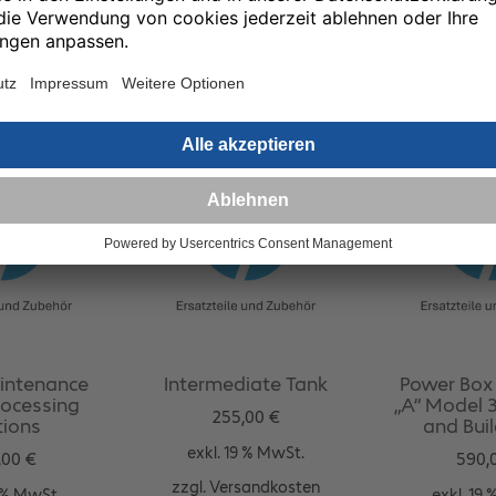
andkosten
zzgl.
Vers
In den Warenkorb
Warenkorb
In den W
aintenance
Intermediate Tank
Power Box F
Processing
„A“ Model 3
255,00
€
tions
and Buil
exkl. 19 % MwSt.
,00
€
590,
zzgl.
Versandkosten
9 % MwSt.
exkl. 19