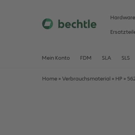
Hardwar
Skip
Skip
Ersatzteil
to
to
navigation
content
Mein Konto
FDM
SLA
SLS
Home
»
Verbrauchsmaterial
»
HP
»
562