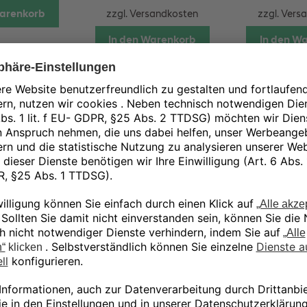
Warenkorb
zzgl.
Versandkosten
zzgl.
Vers
In den Warenkorb
In den W
Blower for
Heating Lamps Kit
HP JF 3D 5
g Stations
cabinet f
1.010,00
€
,00
€
215,
exkl. 19 % MwSt.
9 % MwSt.
exkl. 19
zzgl.
Versandkosten