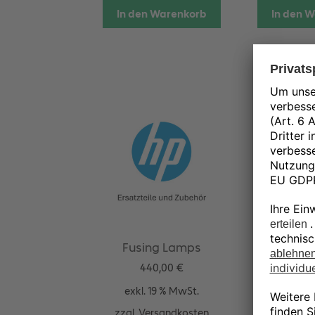
In den Warenkorb
In den 
Fusing Lamps
Hand Air 
Processin
440,00
€
115
exkl. 19 % MwSt.
exkl. 1
zzgl.
Versandkosten