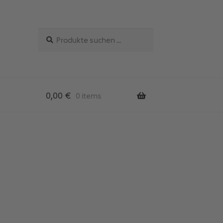
Suchen
Suchen
nach:
0,00
€
0 items