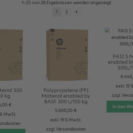
1–25 von 28 Ergebnissen werden angezeigt
1
2
PA12 S M
enabled b
300L/1
6.440
exkl. 19
erial 300
Polypropylene (PP)
30 kg
Material enabled by
zzgl.
Vers
BASF 300 L/100 kg
5,00
€
In den W
5.600,00
€
9 % MwSt.
exkl. 19 % MwSt.
andkosten
zzgl.
Versandkosten