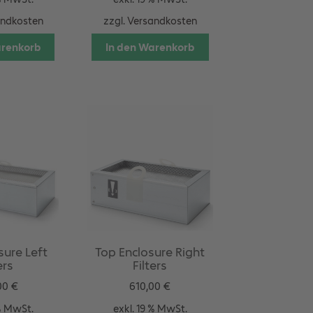
andkosten
zzgl.
Versandkosten
arenkorb
In den Warenkorb
sure Left
Top Enclosure Right
ers
Filters
00
€
610,00
€
 % MwSt.
exkl. 19 % MwSt.