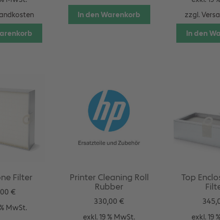
In den Warenkorb
andkosten
zzgl.
Vers
Warenkorb
In den W
ne Filter
Printer Cleaning Roll
Top Enclo
Rubber
Filt
,00
€
330,00
€
345,
9 % MwSt.
exkl. 19 % MwSt.
exkl. 19