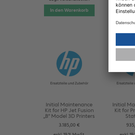
zzgl.
Vers
In den Warenkorb
In den 
Initial Maintenance
Initial M
Kit for HP Jet Fusion
Kit for 
„B“ Model 3D Printers
Sta
3.185,00
€
935
exkl. 19 % MwSt.
exkl. 1