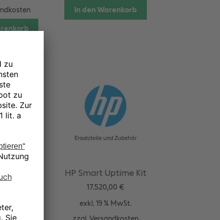
In den Warenkorb
andkosten
arenkorb
200 PS E-
HP Smart Uptime Kit
an filter
17.520,00
€
00
€
exkl. 19 % MwSt.
 % MwSt.
zzgl.
Versandkosten