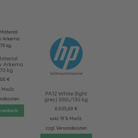
aterial
y Arkema
70 kg
,00
€
 % MwSt.
PA12 White (light
grey) 300L/130 kg
andkosten
6.035,00
€
arenkorb
exkl. 19 % MwSt.
zzgl.
Versandkosten