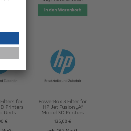
andkosten
In den Warenkorb
arenkorb
ilters for
PowerBox 3 Filter for
D Printers
HP Jet Fusion „A“
d Units
Model 3D Printers
00
€
135,00
€
 % MwSt.
exkl. 19 % MwSt.