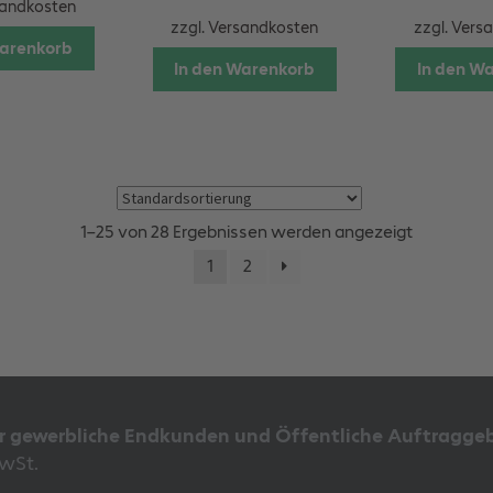
andkosten
zzgl.
Versandkosten
zzgl.
Vers
Warenkorb
In den Warenkorb
In den W
1–25 von 28 Ergebnissen werden angezeigt
1
2
ür gewerbliche Endkunden und Öffentliche Auftraggeb
MwSt.