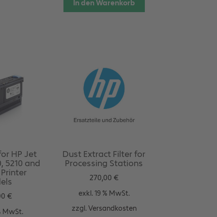
In den Warenkorb
for HP Jet
Dust Extract Filter for
, 5210 and
Processing Stations
Printer
270,00
€
els
exkl. 19 % MwSt.
00
€
zzgl.
Versandkosten
 % MwSt.