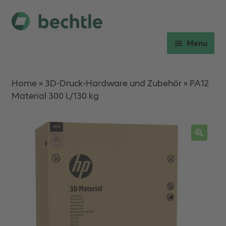
Skip
Skip
to
to
Menu
navigation
content
Expan
Hardware
child
Home
»
3D-Druck-Hardware und Zubehör
»
PA12
menu
Material 300 L/130 kg
Expan
Verbrauchsmaterial
child
menu
Workshops
Ersatzteile & Service