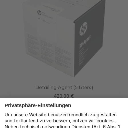
Detailing Agent (5 Liters)
420,00
€
exkl. 19 % MwSt.
zzgl.
Versandkosten
In den Warenkorb