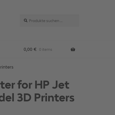
Suchen
Suchen
nach:
0,00
€
0 items
rinters
ter for HP Jet
el 3D Printers