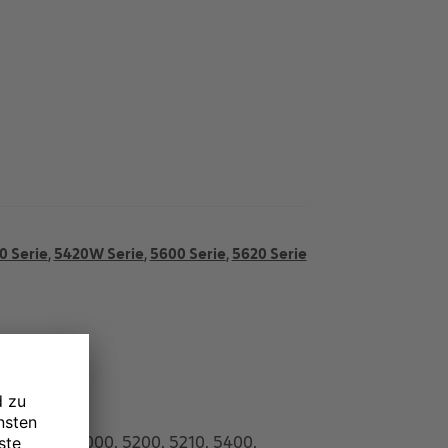
0 Serie
,
5420W Serie
,
5600 Serie
,
5620 Serie
 Printers 5000, 5200, 5210, 5400,