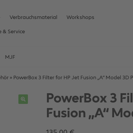
e
Verbrauchsmaterial
Workshops
e & Service
MJF
ehör
»
PowerBox 3 Filter for HP Jet Fusion „A“ Model 3D P
PowerBox 3 Fil
Fusion „A“ Mod
135,00
€