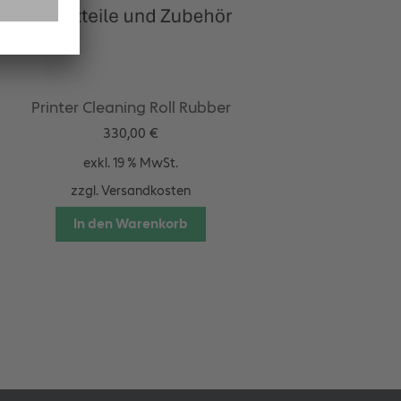
Printer Cleaning Roll Rubber
330,00
€
exkl. 19 % MwSt.
zzgl.
Versandkosten
In den Warenkorb