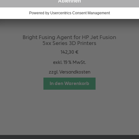
Bright Fusing Agent for HP Jet Fusion
5xx Series 3D Printers
142,30
€
exkl. 19 % MwSt.
zzgl.
Versandkosten
In den Warenkorb