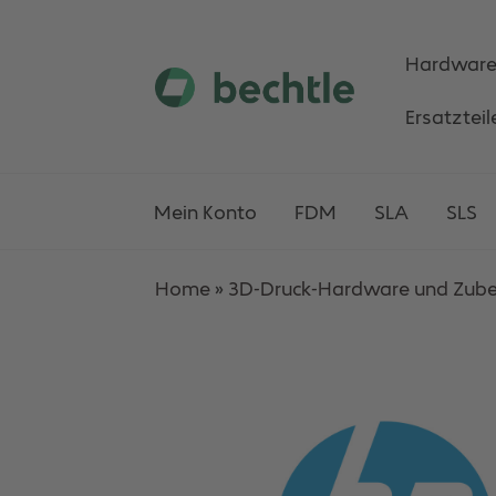
Hardwar
Skip
Skip
Ersatzteil
to
to
navigation
content
Mein Konto
FDM
SLA
SLS
Home
»
3D-Druck-Hardware und Zub