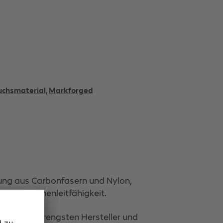
uchsmaterial
,
Markforged
hung aus Carbonfasern und Nylon,
r Oberflächenleitfähigkeit.
ngen der strengsten Hersteller und