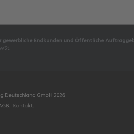
Die
Optionen
können
auf
der
Produktseite
ür gewerbliche Endkunden und Öffentliche Auftraggeb
gewählt
MwSt.
werden
ing Deutschland GmbH 2026
AGB.
Kontakt.