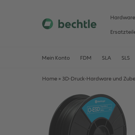
Hardwar
Skip
Skip
Ersatzteil
to
to
navigation
content
Mein Konto
FDM
SLA
SLS
Home
»
3D-Druck-Hardware und Zub