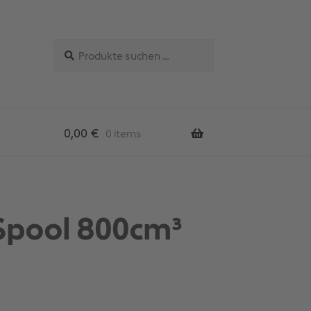
Suchen
Suchen
nach:
0,00
€
0 items
Spool 800cm³