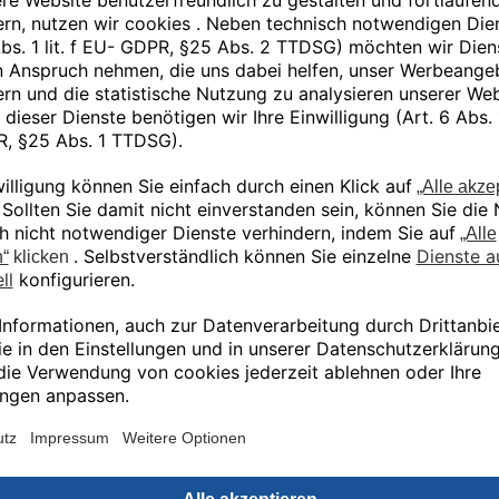
bietet dabei die gleiche branchenführende Druck
steifer als Onyx und weist dieselbe nahezu per
ideal für fortschrittliche Fertigungsanwendun
bis hin zur industriellen Robotik und Prozessau
FX10 und FX20 kompatibel und für industrielle
Ähnliche Produkte