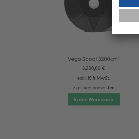
Vega Spool 3200cm³
3.200,00
€
exkl. 19 % MwSt.
zzgl.
Versandkosten
In den Warenkorb