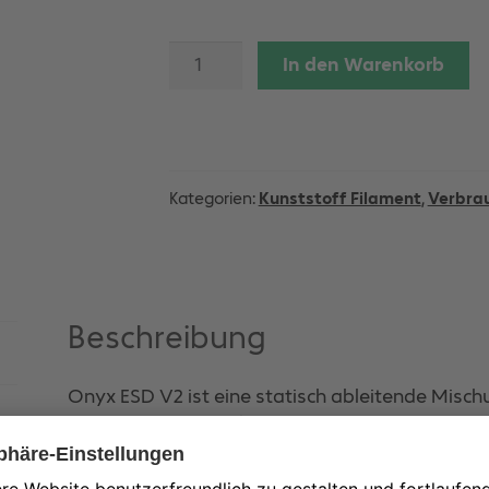
Onyx
In den Warenkorb
ESD
V2
Spool
800cm³
Menge
Kategorien:
Kunststoff Filament
,
Verbra
Beschreibung
Onyx ESD V2 ist eine statisch ableitende Misc
präzise entwickelt für einen präzisen Bereich de
Onyx ESD v2 erfüllt die ESD-sicheren Anforderu