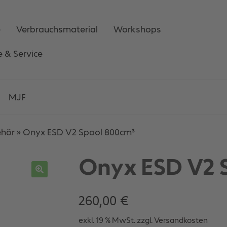
e
Verbrauchsmaterial
Workshops
e & Service
MJF
ehör
»
Onyx ESD V2 Spool 800cm³
Onyx ESD V2 
260,00
€
exkl. 19 % MwSt.
zzgl.
Versandkosten