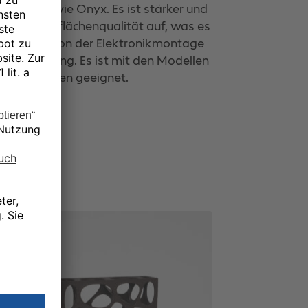
qualität wie Onyx. Es ist stärker und
fekte Oberflächenqualität auf, was es
gen macht, von der Elektronikmontage
tomatisierung. Es ist mit den Modellen
 Anwendungen geeignet.