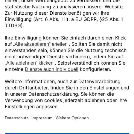
Unser Angebot gilt ausschließlich für
gewerbliche Endkunden und Öffentliche
Auftraggeber.
Preise in EUR zuzüglich gesetzlicher MwSt.
© Shop Bechtle Additive Manufacturing
Deutschland GmbH 2026
Impressum.
Datenschutzerklärung.
AGB.
Kontakt.