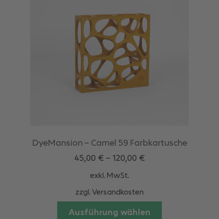
Optionen
können
auf
der
Produktseite
gewählt
werden
DyeMansion – Camel 59 Farbkartusche
45,00
€
–
120,00
€
exkl. MwSt.
zzgl.
Versandkosten
Dieses
Ausführung wählen
Produkt