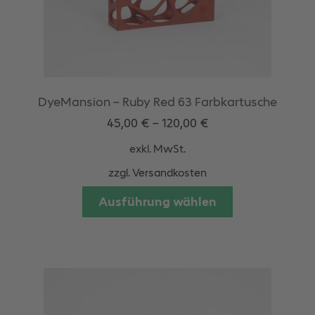
DyeMansion – Ruby Red 63 Farbkartusche
45,00
€
–
120,00
€
exkl. MwSt.
zzgl.
Versandkosten
Dieses
Ausführung wählen
Produkt
weist
mehrere
Varianten
auf.
Die