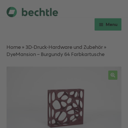
Skip
Skip
to
to
Menu
navigation
content
Expan
Hardware
child
Home
»
3D-Druck-Hardware und Zubehör
»
menu
DyeMansion – Burgundy 64 Farbkartusche
Expan
Verbrauchsmaterial
child
menu
Workshops
Ersatzteile & Service