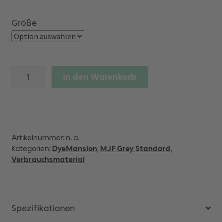
Größe
DyeMansion
In den Warenkorb
–
Burgundy
64
Farbkartusche
Menge
Artikelnummer:
n. a.
Kategorien:
DyeMansion
,
MJF Grey Standard
,
Verbrauchsmaterial
Spezifikationen