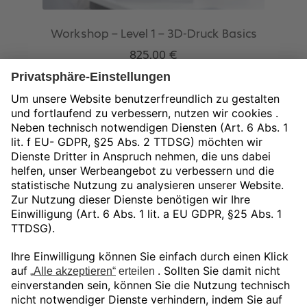
Workshop – Level 1 – 3D-Druck Basics
825,00
€
exkl. 19 % MwSt.
zzgl.
Versandkosten
In den Warenkorb
Unser Angebot gilt ausschließlich für
gewerbliche Endkunden und Öffentliche
Auftraggeber.