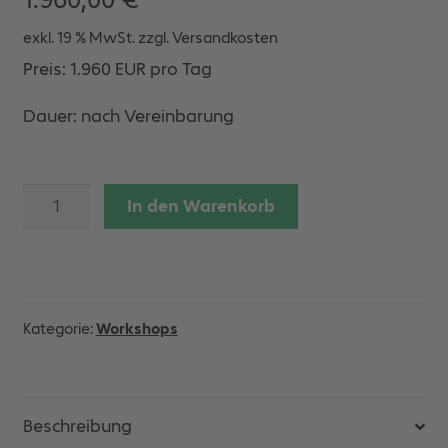
exkl. 19 % MwSt.
zzgl.
Versandkosten
Preis: 1.960 EUR pro Tag
Dauer: nach Vereinbarung
Workshop
In den Warenkorb
-
Level
3
-
Part
Kategorie:
Workshops
Screening
&
Implementierung
Menge
Beschreibung