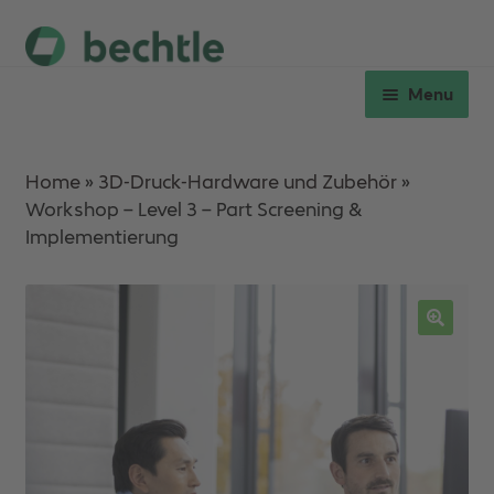
Skip
Skip
to
to
Menu
navigation
content
Expan
Hardware
child
Home
»
3D-Druck-Hardware und Zubehör
»
menu
Workshop – Level 3 – Part Screening &
Expan
Verbrauchsmaterial
Implementierung
child
menu
Workshops
Ersatzteile & Service