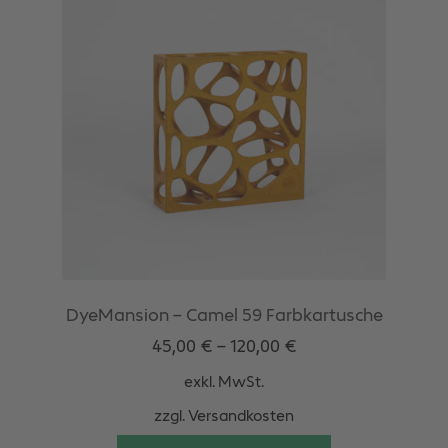
DyeMansion – Camel 59 Farbkartusche
45,00
€
–
120,00
€
exkl. MwSt.
zzgl.
Versandkosten
Dieses