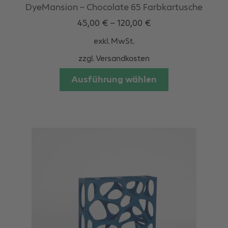
DyeMansion – Chocolate 65 Farbkartusche
45,00
€
–
120,00
€
exkl. MwSt.
zzgl.
Versandkosten
Dieses
Ausführung wählen
Produkt
weist
mehrere
Varianten
auf.
Die
Optionen
können
auf
der
Produktseite
gewählt