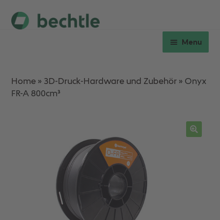
Skip
Skip
to
to
Menu
navigation
content
Expan
Hardware
child
Home
»
3D-Druck-Hardware und Zubehör
»
Onyx
menu
FR-A 800cm³
Expan
Verbrauchsmaterial
child
menu
Workshops
Ersatzteile & Service