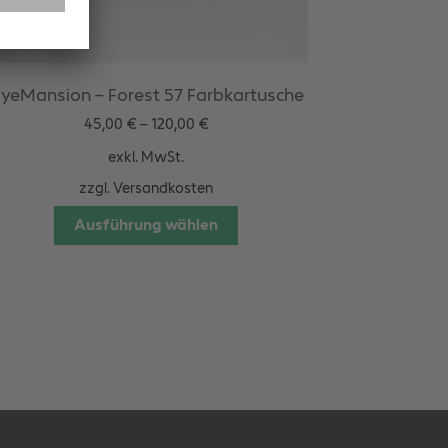
yeMansion – Forest 57 Farbkartusche
45,00
€
–
120,00
€
exkl. MwSt.
zzgl.
Versandkosten
Dieses
Ausführung wählen
Produkt
weist
mehrere
Varianten
auf.
Die
Optionen
können
auf
der