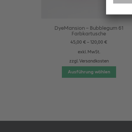
DyeMansion – Bubblegum 61
Farbkartusche
45,00
€
–
120,00
€
exkl. MwSt.
zzgl.
Versandkosten
Dieses
Ausführung wählen
Produkt
weist
mehrer
Variant
auf.
Die
Option
können
auf