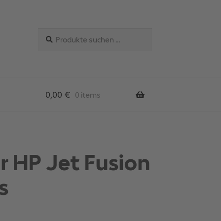
Suchen
Suchen
nach:
0,00
€
0 items
r HP Jet Fusion
s