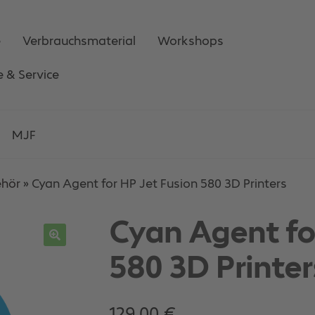
e
Verbrauchsmaterial
Workshops
e & Service
MJF
ehör
»
Cyan Agent for HP Jet Fusion 580 3D Printers
Cyan Agent fo
580 3D Printer
129,00
€