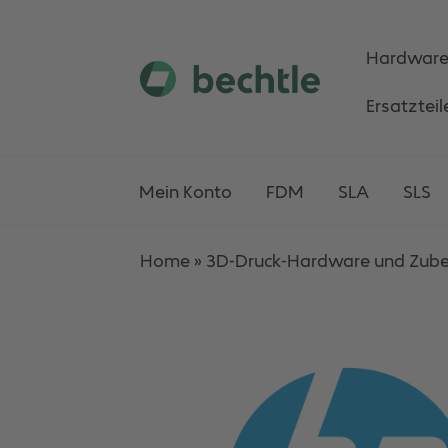
Hardwar
Skip
Skip
Ersatzteil
to
to
navigation
content
Mein Konto
FDM
SLA
SLS
Home
»
3D-Druck-Hardware und Zub