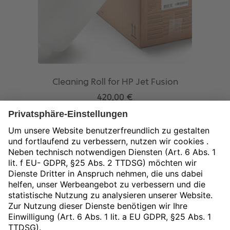
Cleaning Roll for HP Jet Fusion
420,00
€
exkl. 19 % MwSt.
zzgl.
Versandkosten
In den Warenkorb