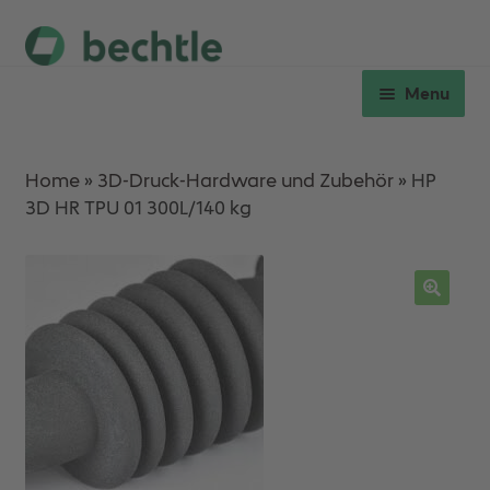
Skip
Skip
to
to
Menu
navigation
content
Expan
Hardware
child
Home
»
3D-Druck-Hardware und Zubehör
»
HP
menu
3D HR TPU 01 300L/140 kg
Expan
Verbrauchsmaterial
child
menu
Workshops
Ersatzteile & Service