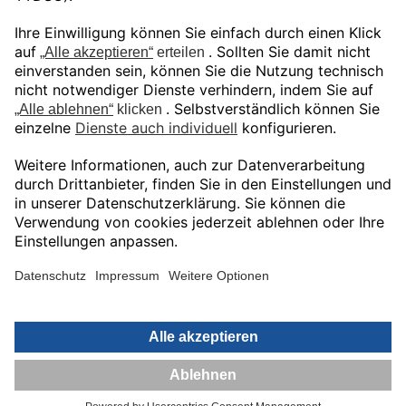
Unser Angebot gilt ausschließlich für
gewerbliche Endkunden und Öffentliche
Auftraggeber.
Preise in EUR zuzüglich gesetzlicher MwSt.
© Shop Bechtle Additive Manufacturing
Deutschland GmbH 2026
Impressum.
Datenschutzerklärung.
AGB.
Kontakt.
0