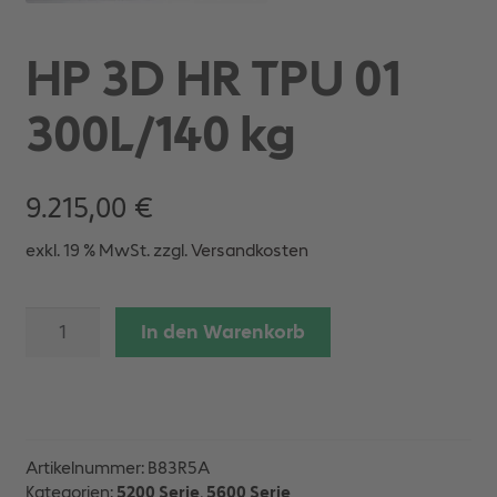
HP 3D HR TPU 01
300L/140 kg
9.215,00
€
exkl. 19 % MwSt.
zzgl.
Versandkosten
HP
In den Warenkorb
3D
HR
TPU
01
300L/140 kg
Artikelnummer:
B83R5A
Menge
Kategorien:
5200 Serie
,
5600 Serie