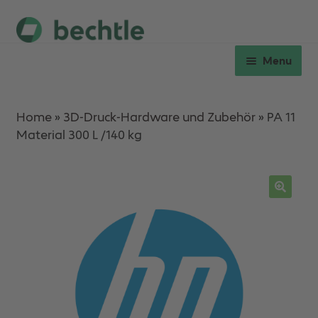
Skip
Skip
to
to
Menu
navigation
content
Expan
Hardware
child
Home
»
3D-Druck-Hardware und Zubehör
»
PA 11
menu
Material 300 L /140 kg
Expan
Verbrauchsmaterial
child
menu
Workshops
Ersatzteile & Service