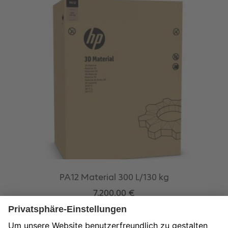
PA12 Material 300 L/130 kg
7.200,00
€
exkl. 19 % MwSt.