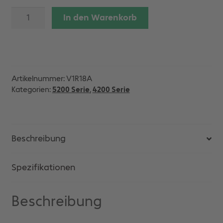
PA
In den Warenkorb
11
Material
300
L
/140
Artikelnummer:
V1R18A
kg
Kategorien:
5200 Serie
,
4200 Serie
Menge
Beschreibung
Spezifikationen
Beschreibung