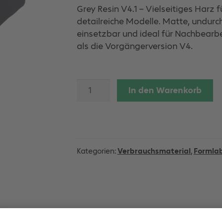
Grey Resin V4.1 – Vielseitiges Harz 
detailreiche Modelle. Matte, undurch
einsetzbar und ideal für Nachbearb
als die Vorgängerversion V4.
Grey
In den Warenkorb
Resin
V4.1
Menge
Kategorien:
Verbrauchsmaterial
,
Formla
Beschreibung