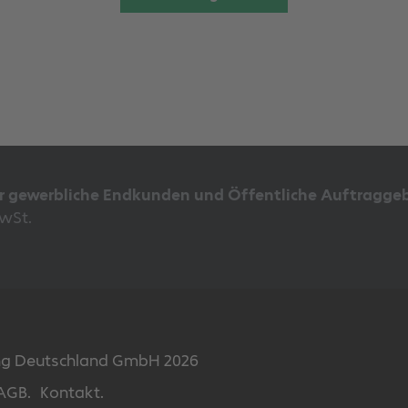
Produkt
weist
mehrere
Varianten
auf.
Die
Optionen
können
auf
der
ür gewerbliche Endkunden und Öffentliche Auftraggeb
Produktseite
MwSt.
gewählt
werden
ing Deutschland GmbH 2026
AGB.
Kontakt.