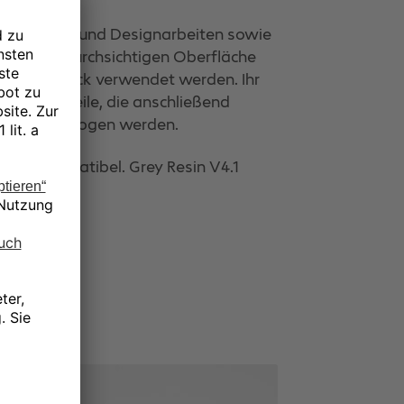
Prototyping- und Designarbeiten sowie
ten und undurchsichtigen Oberfläche
ach dem Druck verwendet werden. Ihr
lage für Teile, die anschließend
ssen unterzogen werden.
orm 3 kompatibel. Grey Resin V4.1
y Resin V4.