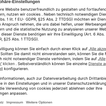
Grey Resin eignet sich perfekt für allgemeine 
Modelle mit filigranen Details. Dank ihrer mat
und präzisen Details können die Teile direkt n
neutraler Unterton bietet auch eine ideale Grund
lackiert oder anderen Nachbearbeitungsproze
Grey Resin V4.1 ist mit den Druckern der Serie F
ergibt zähere Teile als die veraltete Version Gre
Ähnliche Produkte