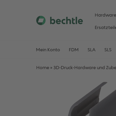
Hardwar
Skip
Skip
Ersatzteil
to
to
navigation
content
Mein Konto
FDM
SLA
SLS
Home
»
3D-Druck-Hardware und Zub