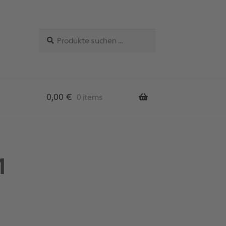
Suchen
Suchen
nach:
0,00
€
0 items
1