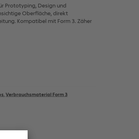
für Prototyping, Design und
sichtige Oberfläche, direkt
eitung. Kompatibel mit Form 3. Zäher
bs
,
Verbrauchsmaterial Form 3