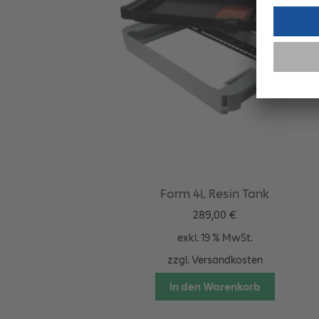
Form 4L Resin Tank
289,00
€
exkl. 19 % MwSt.
zzgl.
Versandkosten
In den Warenkorb