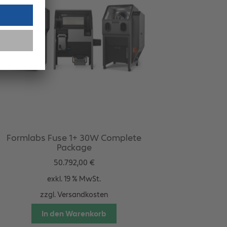
Formlabs Fuse 1+ 30W Complete
Package
50.792,00
€
exkl. 19 % MwSt.
zzgl.
Versandkosten
In den Warenkorb