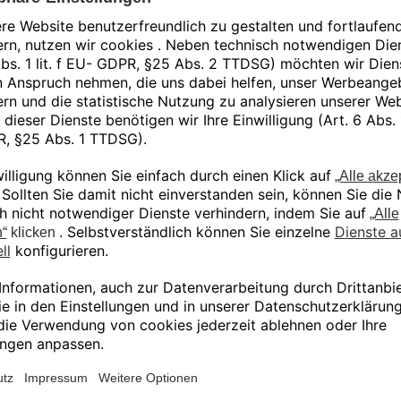
Artikelnummer:
PKG-FB-HCK-01
Kategorien:
Formlabs
,
SLS
,
Fuse X1
Ähnliche Produkte