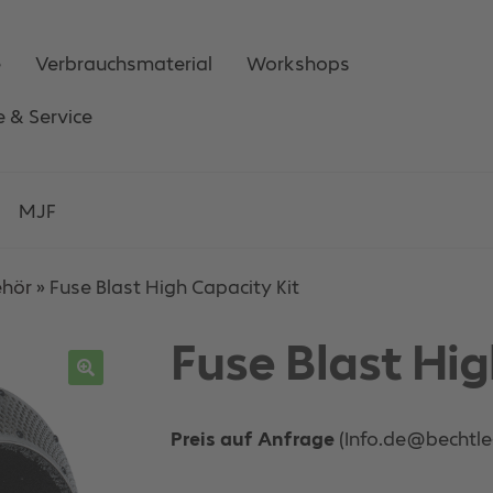
e
Verbrauchsmaterial
Workshops
e & Service
MJF
ehör
»
Fuse Blast High Capacity Kit
Fuse Blast Hig
Preis auf Anfrage
(Info.de@bechtl