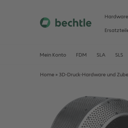
Hardwar
Skip
Skip
Ersatzteil
to
to
navigation
content
Mein Konto
FDM
SLA
SLS
Home
»
3D-Druck-Hardware und Zub