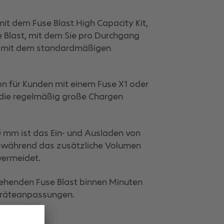
mit dem Fuse Blast High Capacity Kit,
 Blast, mit dem Sie pro Durchgang
ls mit dem standardmäßigen
on für Kunden mit einem Fuse X1 oder
, die regelmäßig große Chargen
 mm ist das Ein- und Ausladen von
, während das zusätzliche Volumen
vermeidet.
tehenden Fuse Blast binnen Minuten
eräteanpassungen.