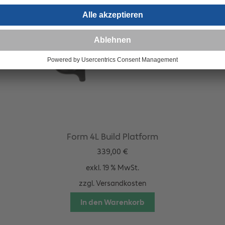
Form 4L Build Platform
339,00
€
exkl. 19 % MwSt.
zzgl.
Versandkosten
In den Warenkorb