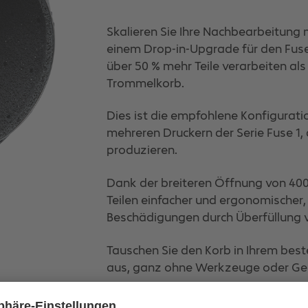
Skalieren Sie Ihre Nachbearbeitung 
einem Drop-in-Upgrade für den Fuse
über 50 % mehr Teile verarbeiten a
Trommelkorb.
Dies ist die empfohlene Konfigurati
mehreren Druckern der Serie Fuse 1
produzieren.
Dank der breiteren Öffnung von 400
Teilen einfacher und ergonomischer
Beschädigungen durch Überfüllung 
Tauschen Sie den Korb in Ihrem bes
aus, ganz ohne Werkzeuge oder G