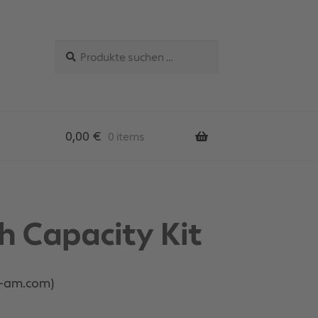
Suchen
Suchen
nach:
0,00
€
0 items
h Capacity Kit
e-am.com)