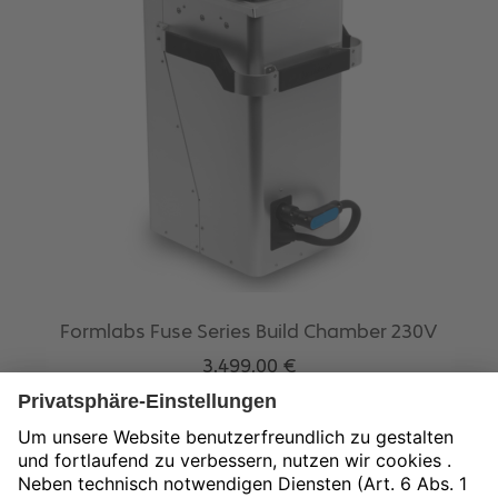
Formlabs Fuse Series Build Chamber 230V
3.499,00
€
exkl. 19 % MwSt.
zzgl.
Versandkosten
In den Warenkorb