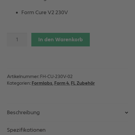
Form Cure V2 230V
Formlabs
In den Warenkorb
Form
Cure
V2
230V
Menge
Artikelnummer:
FH-CU-230V-02
Kategorien:
Formlabs
,
Form 4
,
FL Zubehör
Beschreibung
Spezifikationen