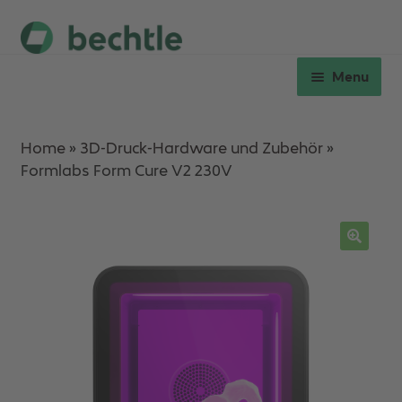
Skip
Skip
to
to
Menu
navigation
content
Expan
Hardware
child
Home
»
3D-Druck-Hardware und Zubehör
»
menu
Formlabs Form Cure V2 230V
Expan
Verbrauchsmaterial
child
menu
Workshops
Ersatzteile & Service