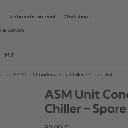
e
Verbrauchsmaterial
Workshops
e & Service
MJF
ehör
»
ASM Unit Condensation Chiller – Spare Unit
ASM Unit Con
Chiller – Spare
60,00
€