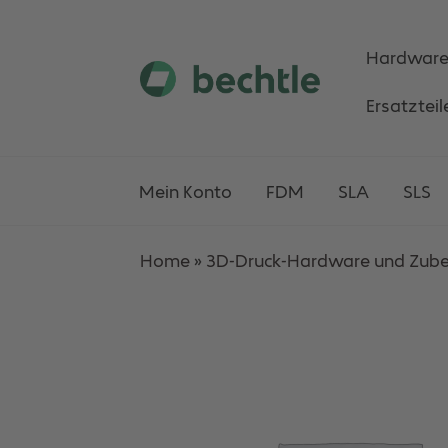
Hardwar
Skip
Skip
Ersatzteil
to
to
navigation
content
Mein Konto
FDM
SLA
SLS
Home
»
3D-Druck-Hardware und Zub