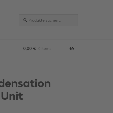
Suchen
Suchen
nach:
0,00
€
0 items
densation
 Unit