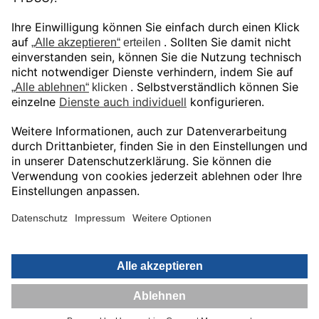
Unser Angebot gilt ausschließlich für
gewerbliche Endkunden und Öffentliche
Auftraggeber.
Preise in EUR zuzüglich gesetzlicher MwSt.
© Shop Bechtle Additive Manufacturing
Deutschland GmbH 2026
Impressum.
Datenschutzerklärung.
AGB.
Kontakt.
0