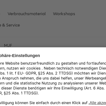
e
Verbrauchsmaterial
Workshops
e & Service
MJF
3DSystems Versand
3DSystems Versand