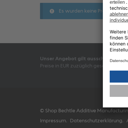
Es wurden keine Produkte gef
Unser Angebot gilt ausschließlich f
Preise in EUR zuzüglich gesetzlicher 
© Shop Bechtle Additive Manufactur
Impressum.
Datenschutzerklärung.